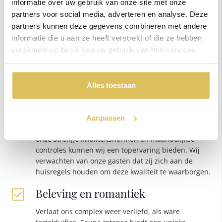
informatie over uw gebruik van onze site met onze
Privacy en Rust
partners voor social media, adverteren en analyse. Deze
Bij Sauna Intense ervaart u volledige privacy en rust,
partners kunnen deze gegevens combineren met andere
afgezonderd van de buitenwereld. Geniet van een
informatie die u aan ze heeft verstrekt of die ze hebben
oase van ontspanning, waar alles is ingericht om u
verzameld op basis van uw gebruik van hun services.
een intieme en ongestoorde ervaring te bieden. Hier
is privé ook echt privé, zodat u optimaal kunt
genieten van alle faciliteiten.
Alles toestaan
Hygiëne en Kwaliteit
Wij garanderen een uiterst hoge hygiëne, met extra
Aanpassen
zorg voor de warme en vochtige omgeving. Dankzij
onze strenge kwaliteitsnormen en maandelijkse
controles kunnen wij een topervaring bieden. Wij
verwachten van onze gasten dat zij zich aan de
huisregels houden om deze kwaliteit te waarborgen.
Beleving en romantiek
Verlaat ons complex weer verliefd, als ware