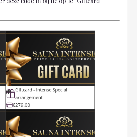
r deze code in bij de optie “Giftcard”
.
Giftcard - Intense Special
arrangement
€279,00