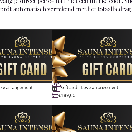
tvang je direct per e-mail met een unieke code. Voe
wordt automatisch verrekend met het totaalbedrag
Luxe arrangement
Giftcard - Love arrangement
€189,00