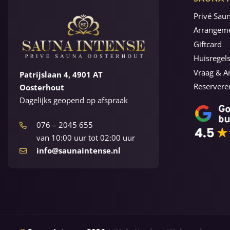
Privé Saun
Arrangem
Giftcard
Huisregel
Vraag & 
Patrijslaan 4, 4901 AT
Reservere
Oosterhout
Dagelijks geopend op afspraak
076 – 2045 655
van 10:00 uur tot 02:00 uur
info@saunaintense.nl