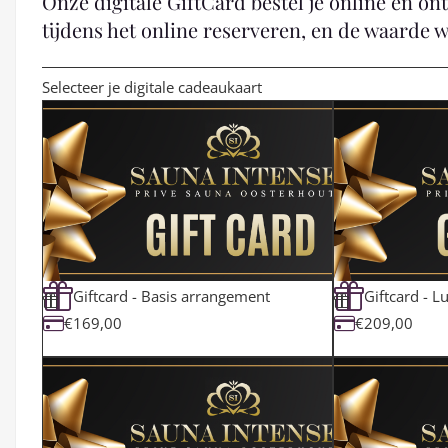
Onze digitale GiftCard bestel je online en on
tijdens het online reserveren, en de waarde 
Selecteer je digitale cadeaukaart
Giftcard - Basis arrangement
Giftcard - 
€169,00
€209,00