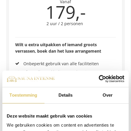
Vanaf
179,-
2 uur / 2 personen
Wilt u extra uitpakken of iemand groots
verrassen, boek dan het luxe arrangement
Onbeperkt gebruik van alle faciliteiten
Sfeervolle aankleding van de ruimte
Twee non-alcholische cocktails
Keuze uit een heerlijke bittergarnituur of
Toestemming
Details
Over
fruitschaal
2 baddoeken, 2 handdoeken en slippers
6 drankjes uit minibar
Deze website maakt gebruik van cookies
We gebruiken cookies om content en advertenties te