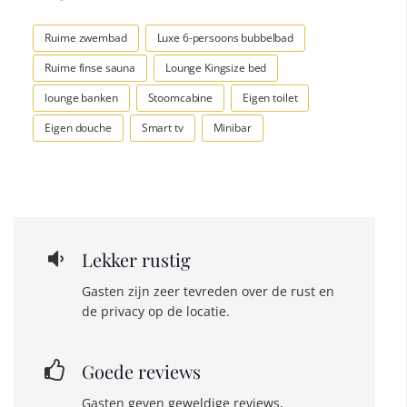
Ruime zwembad
Luxe 6-persoons bubbelbad
Ruime finse sauna
Lounge Kingsize bed
lounge banken
Stoomcabine
Eigen toilet
Eigen douche
Smart tv
Minibar
Lekker rustig
Gasten zijn zeer tevreden over de rust en
de privacy op de locatie.
Goede reviews
Gasten geven geweldige reviews,