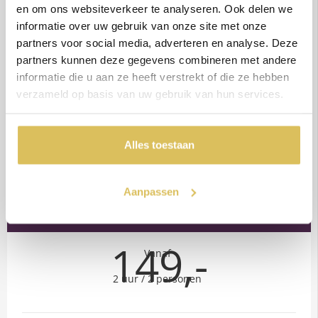
en om ons websiteverkeer te analyseren. Ook delen we
Sfeervolle aankleding van de ruimte
informatie over uw gebruik van onze site met onze
Twee non-alcoholische cocktails
partners voor social media, adverteren en analyse. Deze
2 baddoeken, 2 handdoeken en slippers
partners kunnen deze gegevens combineren met andere
informatie die u aan ze heeft verstrekt of die ze hebben
verzameld op basis van uw gebruik van hun services.
Reserveer nu
Alles toestaan
LUXE
Aanpassen
GROOTS UITPAKKEN
149,-
Vanaf
2 uur / 2 personen