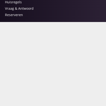
Huisregels
Vraag & Antwoord
Reserveren
ONZE SUITES
Prive Sauna Intense 1
Prive Sauna Intense 2
Prive Sauna Intense 3
Prive Sauna Intense 4
ARRANGEMENTEN
Basic
Love
Luxe