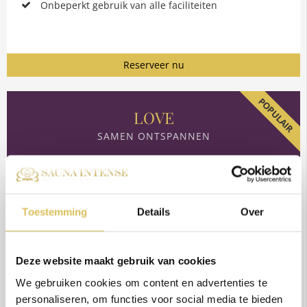
Onbeperkt gebruik van alle faciliteiten
Reserveer nu
POPULAIR
LOVE
SAMEN ONTSPANNEN
129,-
Vanaf
2 uur / 2 personen
Toestemming
Details
Over
Wilt u iets vieren of ontspannen met uw geliefde? Kies
Deze website maakt gebruik van cookies
ons romantische arrangement!
We gebruiken cookies om content en advertenties te
personaliseren, om functies voor social media te bieden
Onbeperkt gebruik alle faciliteiten