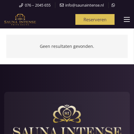
076 – 2045 655
info@saunaintense.nl
Reserveren
Geen resultaten gevonden.