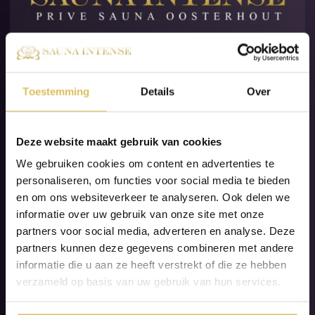
Patrijslaan 4, 4901 AT Oosterhout
Dagelijks geopend op afspraak
076 – 2045 655
Toestemming
Details
Over
van 10:00 uur tot 02:00 uur
info@saunaintense.nl
Deze website maakt gebruik van cookies
SAUNA INTENSE
We gebruiken cookies om content en advertenties te
Privé Sauna’s
personaliseren, om functies voor social media te bieden
Arrangementen
en om ons websiteverkeer te analyseren. Ook delen we
Giftcard
informatie over uw gebruik van onze site met onze
Huisregels
partners voor social media, adverteren en analyse. Deze
partners kunnen deze gegevens combineren met andere
Vraag & Antwoord
informatie die u aan ze heeft verstrekt of die ze hebben
Reserveren
verzameld op basis van uw gebruik van hun services.