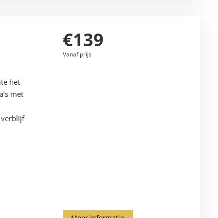
€139
Vanaf prijs
ite het
a’s met
k
verblijf