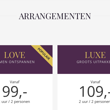
ARRANGEMENTEN
POPULAIR
LOVE
LUXE
MEN ONTSPANNEN
GROOTS UITPAKK
Vanaf
Vanaf
99,-
109,
 uur / 2 personen
2 uur / 2 persone