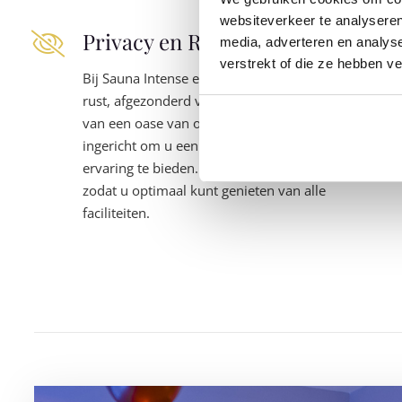
websiteverkeer te analyseren
Privacy en Rust
media, adverteren en analys
verstrekt of die ze hebben v
Bij Sauna Intense ervaart u volledige privacy en
rust, afgezonderd van de buitenwereld. Geniet
van een oase van ontspanning, waar alles is
ingericht om u een intieme en ongestoorde
ervaring te bieden. Hier is privé ook echt privé,
zodat u optimaal kunt genieten van alle
faciliteiten.