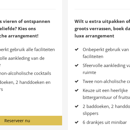
ts vieren of ontspannen
Wilt u extra uitpakken o
liefde? Kies ons
groots verrassen, boek d
che arrangement!
luxe arrangement
rkt gebruik alle faciliteiten
Onbeperkt gebruik van 
faciliteiten
olle aankleding van de
e
Sfeervolle aankleding v
ruimte
on-alcoholische cocktails
Twee non-alcholische co
doeken, 2 handdoeken en
rs
Keuze uit een heerlijke
bittergarnituur of fruits
2 baddoeken, 2 handdo
slippers
Reserveer nu
6 drankjes uit minibar