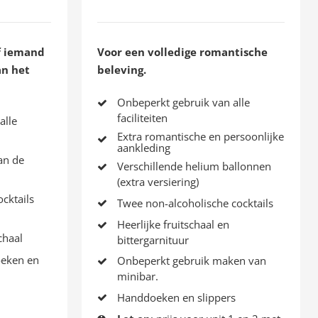
f iemand
Voor een volledige romantische
an het
beleving.
Onbeperkt gebruik van alle
faciliteiten
alle
Extra romantische en persoonlijke
aankleding
an de
Verschillende helium ballonnen
(extra versiering)
cktails
Twee non-alcoholische cocktails
Heerlijke fruitschaal en
chaal
bittergarnituur
eken en
Onbeperkt gebruik maken van
minibar.
Handdoeken en slippers