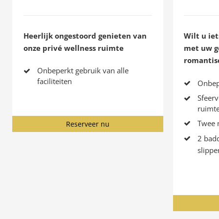
Heerlijk ongestoord genieten van
Wilt u ie
onze privé wellness ruimte
met uw ge
romantis
Onbeperkt gebruik van alle
faciliteiten
Onbepe
Sfeerv
ruimt
Twee n
Reserveer nu
2 bad
slippe