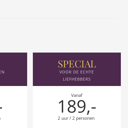
SPECIAL
EN
VOOR DE ECHTE
LIEFHEBBERS
Vanaf
-
189,-
n
2 uur / 2 personen