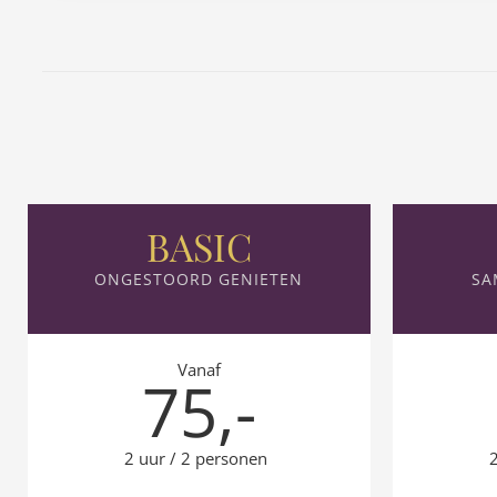
BASIC
ONGESTOORD GENIETEN
SA
Vanaf
75,-
2 uur / 2 personen
2