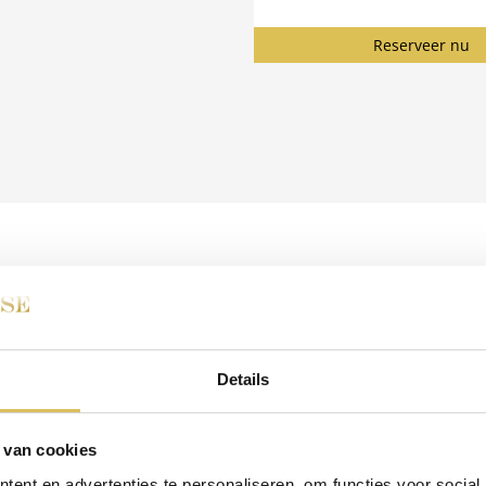
Reserveer nu
PRIVÉ SAUNA
Details
 vieren, of wilt u zomaar ongedwongen relaxen en de dagelijkse str
nze prachtige wellnessruimtes en geniet geheel privé van alle faci
bieden hebben.
 van cookies
ent en advertenties te personaliseren, om functies voor social