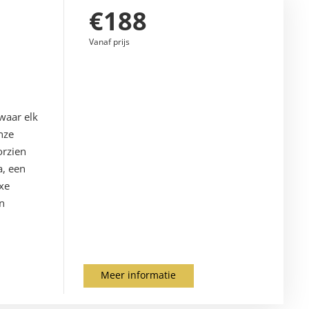
€188
Vanaf prijs
waar elk
nze
orzien
a, een
xe
en
Meer informatie