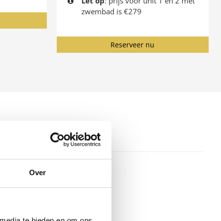
Let op
: prijs voor unit 1 en 2 met
zwembad is €279
Reserveer nu
Over
ess ontvluchten,
liteiten die wij te
 media te bieden en om ons