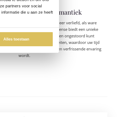
ze partners voor social
Beleving en romantiek
nformatie die u aan ze heeft
Verlaat ons complex weer verliefd, als ware
tortelduifjes. Sauna Intense biedt een unieke
beleving waarin u samen ongestoord kunt
Alles toestaan
genieten van de faciliteiten, waardoor uw tijd
hier een romantische en verfrissende ervaring
wordt.