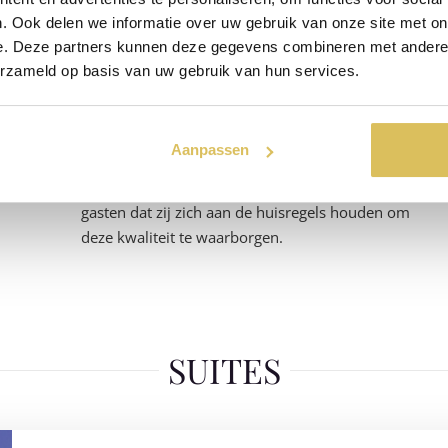
. Ook delen we informatie over uw gebruik van onze site met on
Hygiëne en Kwaliteit
e. Deze partners kunnen deze gegevens combineren met andere i
erzameld op basis van uw gebruik van hun services.
Wij garanderen een uiterst hoge hygiëne, met
extra zorg voor de warme en vochtige omgeving.
Dankzij onze strenge kwaliteitsnormen en
Aanpassen
maandelijkse controles kunnen wij een
topervaring bieden. Wij verwachten van onze
gasten dat zij zich aan de huisregels houden om
deze kwaliteit te waarborgen.
SUITES