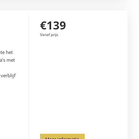
€139
Vanaf prijs
ite het
a’s met
k
verblijf