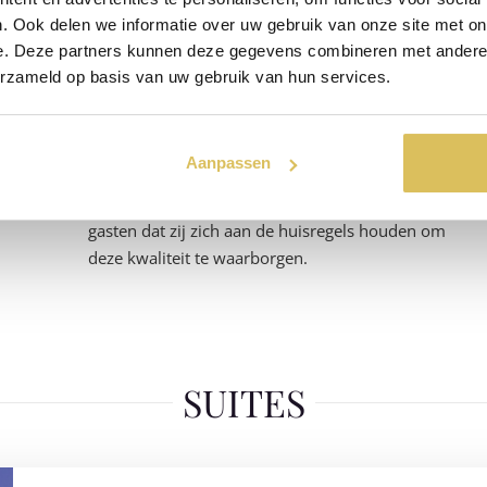
. Ook delen we informatie over uw gebruik van onze site met on
Hygiëne en Kwaliteit
e. Deze partners kunnen deze gegevens combineren met andere i
erzameld op basis van uw gebruik van hun services.
Wij garanderen een uiterst hoge hygiëne, met
extra zorg voor de warme en vochtige omgeving.
Dankzij onze strenge kwaliteitsnormen en
Aanpassen
maandelijkse controles kunnen wij een
topervaring bieden. Wij verwachten van onze
gasten dat zij zich aan de huisregels houden om
deze kwaliteit te waarborgen.
SUITES