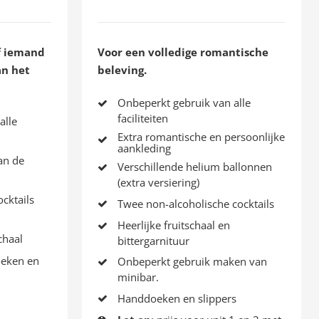
f iemand
Voor een volledige romantische
an het
beleving.
Onbeperkt gebruik van alle
faciliteiten
alle
Extra romantische en persoonlijke
aankleding
an de
Verschillende helium ballonnen
(extra versiering)
cktails
Twee non-alcoholische cocktails
Heerlijke fruitschaal en
chaal
bittergarnituur
eken en
Onbeperkt gebruik maken van
minibar.
Handdoeken en slippers