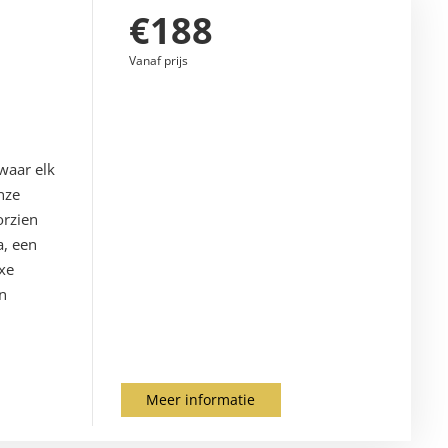
€188
Vanaf prijs
waar elk
nze
orzien
a, een
xe
en
Meer informatie