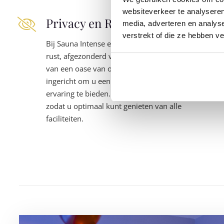
websiteverkeer te analyseren
Privacy en Rust
media, adverteren en analys
verstrekt of die ze hebben v
Bij Sauna Intense ervaart u volledige privacy en
rust, afgezonderd van de buitenwereld. Geniet
van een oase van ontspanning, waar alles is
ingericht om u een intieme en ongestoorde
ervaring te bieden. Hier is privé ook echt privé,
zodat u optimaal kunt genieten van alle
faciliteiten.