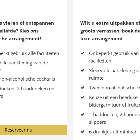
ts vieren of ontspannen
Wilt u extra uitpakken o
liefde? Kies ons
groots verrassen, boek d
che arrangement!
luxe arrangement
rkt gebruik alle faciliteiten
Onbeperkt gebruik van 
faciliteiten
olle aankleding van de
e
Sfeervolle aankleding v
ruimte
on-alcoholische cocktails
Twee non-alcholische co
doeken, 2 handdoeken en
rs
Keuze uit een heerlijke
bittergarnituur of fruits
2 baddoeken, 2 handdo
slippers
Reserveer nu
6 drankjes uit minibar