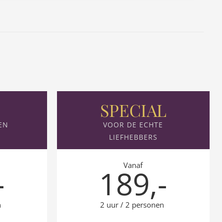
SPECIAL
EN
VOOR DE ECHTE
LIEFHEBBERS
Vanaf
-
189,-
n
2 uur / 2 personen