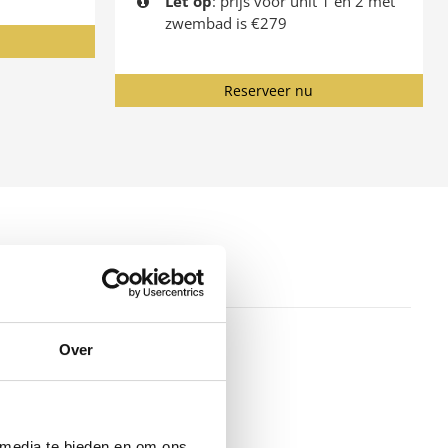
Let op
: prijs voor unit 1 en 2 met
zwembad is €279
Reserveer nu
Over
ess ontvluchten,
liteiten die wij te
 media te bieden en om ons