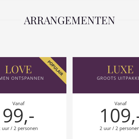
ARRANGEMENTEN
POPULAIR
LOVE
LUXE
MEN ONTSPANNEN
GROOTS UITPAKK
Vanaf
Vanaf
99,-
109,
 uur / 2 personen
2 uur / 2 persone