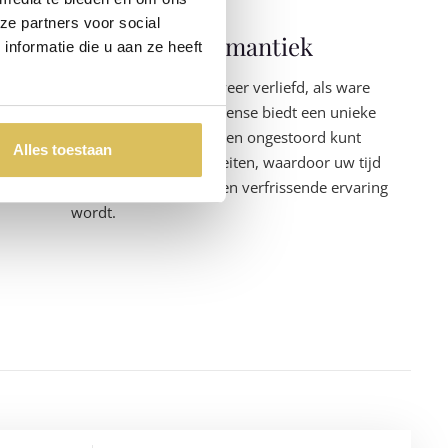
ze partners voor social
Beleving en romantiek
nformatie die u aan ze heeft
Verlaat ons complex weer verliefd, als ware
tortelduifjes. Sauna Intense biedt een unieke
beleving waarin u samen ongestoord kunt
Alles toestaan
genieten van de faciliteiten, waardoor uw tijd
hier een romantische en verfrissende ervaring
wordt.