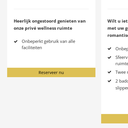
Heerlijk ongestoord genieten van
Wilt u ie
onze privé wellness ruimte
met uw ge
romantis
Onbeperkt gebruik van alle
faciliteiten
Onbepe
Sfeerv
ruimt
Twee n
Reserveer nu
2 bad
slippe