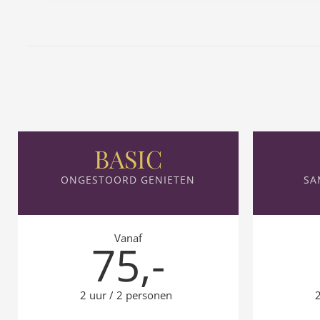
BASIC
ONGESTOORD GENIETEN
SA
Vanaf
75,-
2 uur / 2 personen
2