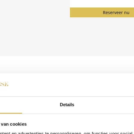
Reserveer nu
PRIVÉ SAUNA
Details
 vieren, of wilt u zomaar ongedwongen relaxen en de dagelijkse str
nze prachtige wellnessruimtes en geniet geheel privé van alle faci
bieden hebben.
 van cookies
ent en advertenties te personaliseren, om functies voor social